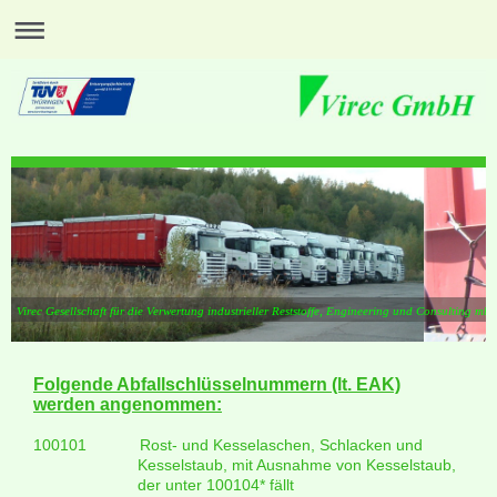
Virec Gesellschaft für die Verwertung industrieller Reststoffe, Engineering und Consulting mb
Folgende Abfallschlüsselnummern (lt. EAK)
werden angenommen:
100101
Rost- und Kesselaschen, Schlacken und
Kesselstaub, mit Ausnahme von Kesselstaub,
der unter 100104* fällt